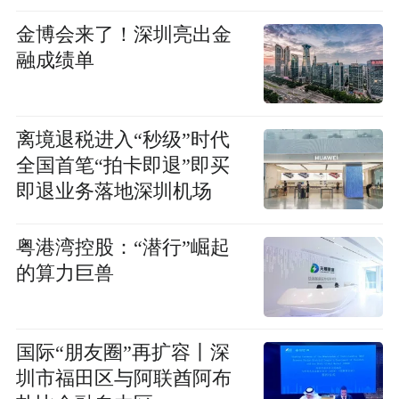
金博会来了！深圳亮出金
融成绩单
离境退税进入“秒级”时代
全国首笔“拍卡即退”即买
即退业务落地深圳机场
粤港湾控股：“潜行”崛起
的算力巨兽
国际“朋友圈”再扩容丨深
圳市福田区与阿联酋阿布