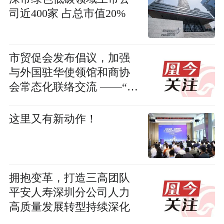
司近400家 占总市值20%
市贸促会发布倡议，加强
与外国驻华使领馆和商协
会常态化联络交流 ——“鹏
城月韵，四海传情”外国驻
华机构经贸交流会暨古琴
这里又有新动作！
雅集成功举办
拥抱变革，打造三高团队
平安人寿深圳分公司人力
高质量发展转型持续深化