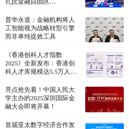
扎比金融自由区
（ADGM）正式缔结友好
交流合作关系
普华永道：金融机构将人
工智能视为战略转型引擎
而非单纯提效工具
《香港创科人才指数
2025》全新发布：香港创
科人才库规模达5.5万人，
引进逾13万高端人才助推
国际创科枢纽建设
亮点抢先看！中国人民大
学主办的2025深圳国际金
融大会即将开幕！
首届亚太数字经济合作发