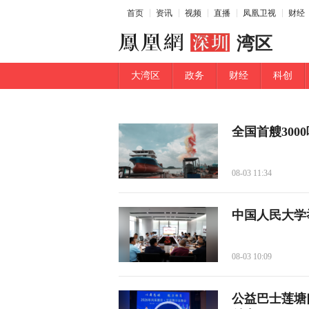
首页
资讯
视频
直播
凤凰卫视
财经
湾区
大湾区
政务
财经
科创
全国首艘300
08-03 11:34
中国人民大学
08-03 10:09
公益巴士莲塘