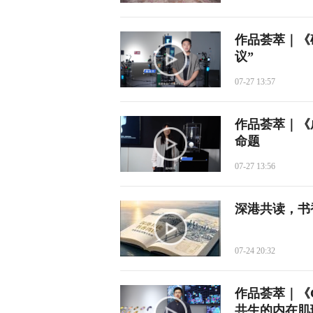
作品荟萃｜《
议”
07-27 13:57
作品荟萃｜《
命题
07-27 13:56
深港共读，书
07-24 20:32
作品荟萃｜《
共生的内在肌