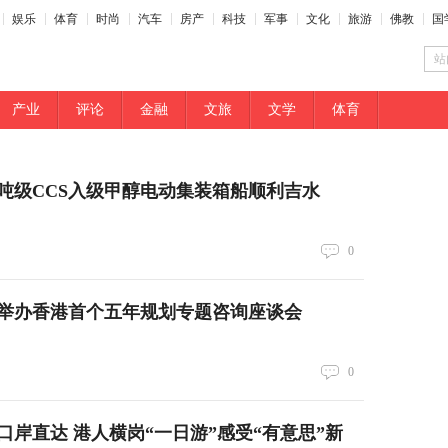
娱乐
体育
时尚
汽车
房产
科技
军事
文化
旅游
佛教
国
站
产业
评论
金融
文旅
文学
体育
0吨级CCS入级甲醇电动集装箱船顺利吉水
0
举办香港首个五年规划专题咨询座谈会
0
口岸直达 港人横岗“一日游”感受“有意思”新