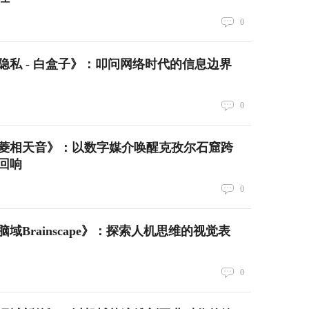
0
隐私 - 白盒子》：叩问网络时代的信息边界
0
菱相天音》：以数字媒介唤醒克孜尔石窟跨
回响
0
域Brainscape》：探索人机思维的视觉表
0