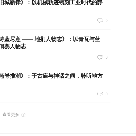
旧城新律》：以机械轨迹镌刻工业时代的静
0
诗蓝尽意 —— 地扪人物志》：以青瓦与蓝
侗寨人物志
0
燕脊推潮》：于古庙与神话之间，聆听地方
0
查看更多