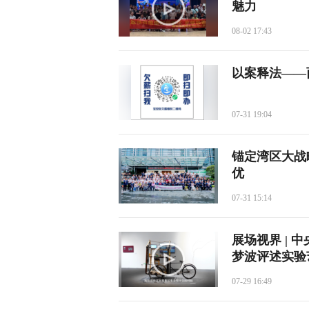
魅力
08-02 17:43
以案释法——
07-31 19:04
锚定湾区大战
优
07-31 15:14
展场视界 |
梦波评述实验
07-29 16:49