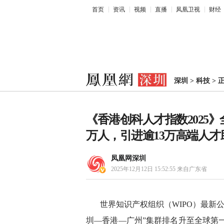
首页
资讯
视频
直播
凤凰卫视
财经
深圳
>
科技
>
《香港创科人才指数2025》
万人，引进逾13万高端人
凤凰网深圳
2025年12月12日 15:52:55
来自广东省
世界知识产权组织（WIPO）最新公
圳—香港—广州”集群排名升至全球第