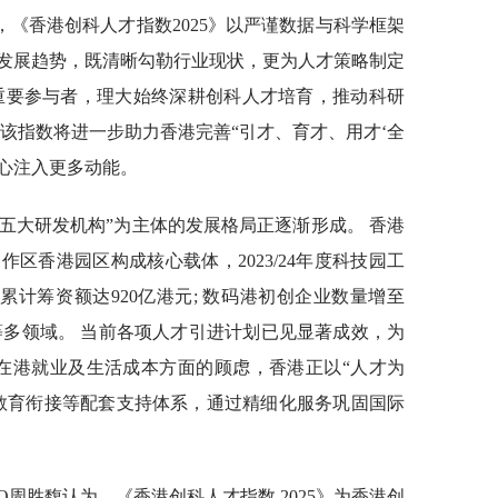
《香港创科人才指数2025》以严谨数据与科学框架
发展趋势，既清晰勾勒行业现状，更为人才策略制定
重要参与者，理大始终深耕创科人才培育，推动科研
该指数将进一步助力香港完善“引才、育才、用才‘全
心注入更多动能。
“五大研发机构”为主体的发展格局正逐渐形成。 香港
区香港园区构成核心载体，2023/24年度科技园工
史累计筹资额达920亿港元; 数码港初创企业数量增至
能等多领域。 当前各项人才引进计划已见显著成效，为
才在港就业及生活成本方面的顾虑，香港正以“人才为
教育衔接等配套支持体系，通过精细化服务巩固国际
CEO周胜馥认为，《香港创科人才指数 2025》为香港创