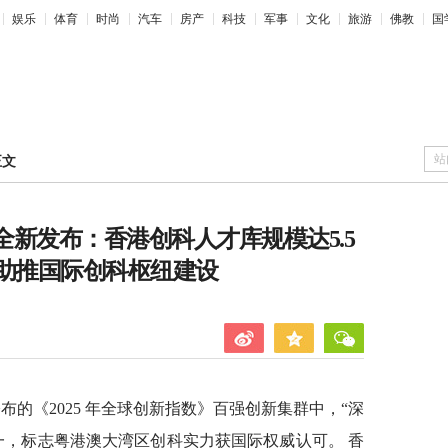
娱乐
体育
时尚
汽车
房产
科技
军事
文化
旅游
佛教
国
站
正文
全新发布：香港创科人才库规模达5.5
才助推国际创科枢纽建设
布的《2025 年全球创新指数》百强创新集群中，“深
一，标志粤港澳大湾区创科实力获国际权威认可。 香