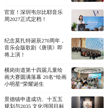
官宣！深圳韦尔比耶音乐
周2027正式定档！
纪念莫扎特诞辰270周年，
音乐会版歌剧《唐璜》即
将上演！
横岗街道第十四届儿童绘
画大赛圆满落幕 20名“绘画
小明星”荣耀诞生
景德镇申遗成功、十五五
规划与2035 文化强国目标