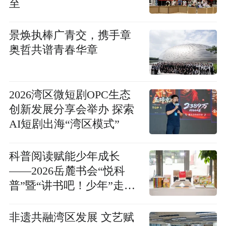
至
景焕执棒广青交，携手章
奥哲共谱青春华章
2026湾区微短剧OPC生态
创新发展分享会举办 探索
AI短剧出海“湾区模式”
科普阅读赋能少年成长
——2026岳麓书会“悦科
普”暨“讲书吧！少年”走进
湖南省委机关图书馆
非遗共融湾区发展 文艺赋