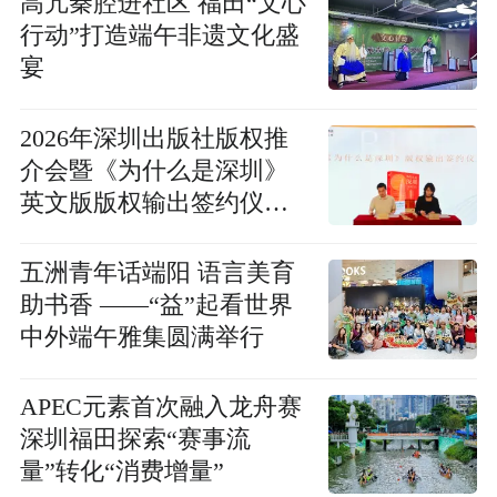
高亢秦腔进社区 福田“文心
行动”打造端午非遗文化盛
宴
2026年深圳出版社版权推
介会暨《为什么是深圳》
英文版版权输出签约仪式
在京举行
五洲青年话端阳 语言美育
助书香 ——“益”起看世界
中外端午雅集圆满举行
APEC元素首次融入龙舟赛
深圳福田探索“赛事流
量”转化“消费增量”