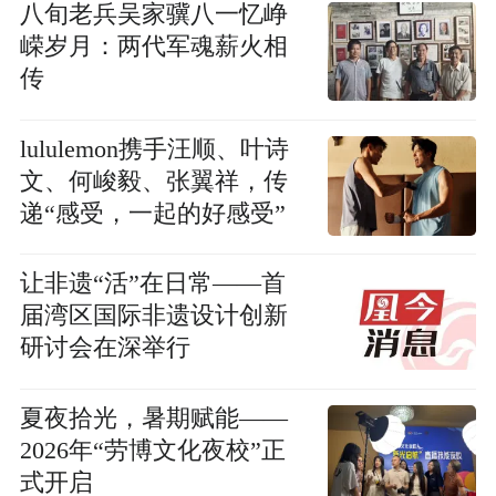
八旬老兵吴家骥八一忆峥
嵘岁月：两代军魂薪火相
传
lululemon携手汪顺、叶诗
文、何峻毅、张翼祥，传
递“感受，一起的好感受”
让非遗“活”在日常——首
届湾区国际非遗设计创新
研讨会在深举行
夏夜拾光，暑期赋能——
2026年“劳博文化夜校”正
式开启