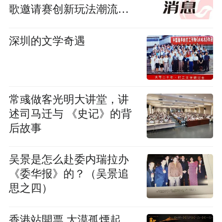
歌邀请赛创新玩法潮流破
圈
深圳的文学奇遇
常彧做客光明大讲堂，讲
述司马迁与 《史记》的背
后故事
吴景是怎么赴委内瑞拉办
《委华报》的？（吴景追
思之四）
香港站開票 大漠孤煙起，