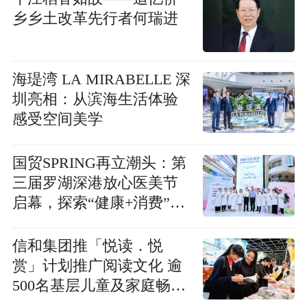
乡乡土改革先行者何瑞进
海瑅湾 LA MIRABELLE 深
圳亮相：从滨海生活体验
感受空间美学
国贸SPRING再立潮头：第
三届罗湖深港放心医美节
启幕，探索“健康+消费”新
范式
信和集团推「悦读．悦
赏」计划推广阅读文化 逾
500名基层儿童及家庭畅游
香港书展 共度书香盛夏