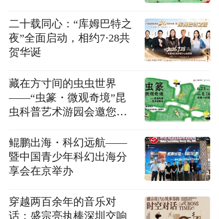
二十载同心：“库姆巴特之
夜”全面启动，相约7·28共
贺华诞
藏在方寸间的虫虫世界
——“虫篆・微观奇境”昆
虫科普艺术游园会邀您来
探索
鲲鹏出海・科幻远航——
暨中国青少年科幻出海分
享会在京举办
穿越两百余年的音乐对
话：盛宗亮执棒深圳交响