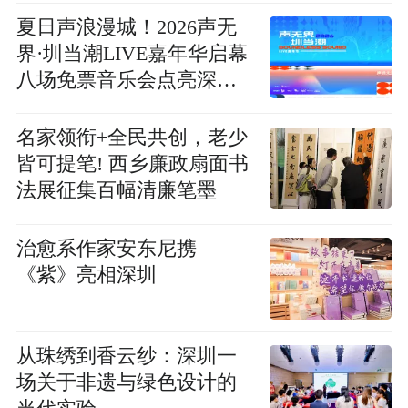
夏日声浪漫城！2026声无
界·圳当潮LIVE嘉年华启幕
八场免票音乐会点亮深圳
夏秋周末
名家领衔+全民共创，老少
皆可提笔! 西乡廉政扇面书
法展征集百幅清廉笔墨
治愈系作家安东尼携
《紫》亮相深圳
从珠绣到香云纱：深圳一
场关于非遗与绿色设计的