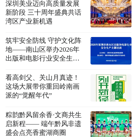
深圳美业迈向高质量发展
新阶段 三十周年盛典共话
湾区产业新机遇
筑牢安全防线 守护文化阵
地——南山区举办2026年
出版和电影行业安全生产
专题培训
看高剑父、关山月真迹！
这场大展带你重回岭南画
派的“觉醒年代”
粽韵黔风留余香·文商共生
启新程—— 端午黔风非遗
盛会点亮香蜜湖商圈