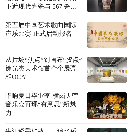
下近现代陶瓷与 567 瓷的
历史性价值重估
第五届中国艺术歌曲国际
声乐比赛 正式启动报名
从片场“焦点”到画布“胶点”
徐光杰美术馆首个个展亮
相OCAT
唱响夏日毕业季 横岗天空
音乐会再现“有意思”新魅
力
牛江稻香如故——追忆侨