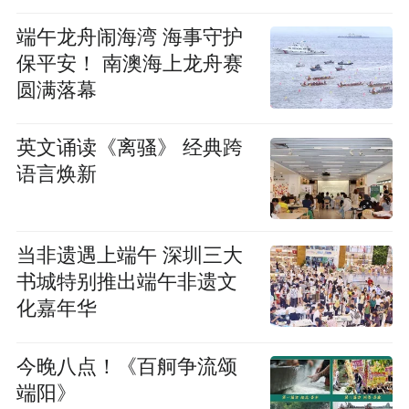
端午龙舟闹海湾 海事守护
保平安！ 南澳海上龙舟赛
圆满落幕
英文诵读《离骚》 经典跨
语言焕新
当非遗遇上端午 深圳三大
书城特别推出端午非遗文
化嘉年华
今晚八点！《百舸争流颂
端阳》