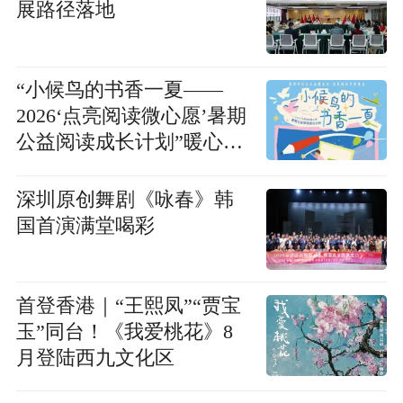
展路径落地
“小候鸟的书香一夏——
2026‘点亮阅读微心愿’暑期
公益阅读成长计划”暖心开
启
深圳原创舞剧《咏春》韩
国首演满堂喝彩
首登香港｜“王熙凤”“贾宝
玉”同台！《我爱桃花》8
月登陆西九文化区