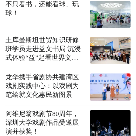
不只看书，还能看球、玩
球！
土库曼斯坦世贸知识研修
班学员走进益文书局 沉浸
式体验“益”起看世界文化
活动
龙华携手省剧协共建湾区
戏剧实践中心：以戏剧为
笔绘就文化惠民新图景
阿维尼翁戏剧节80周年，
深圳大学戏剧作品受邀展
演并获奖！