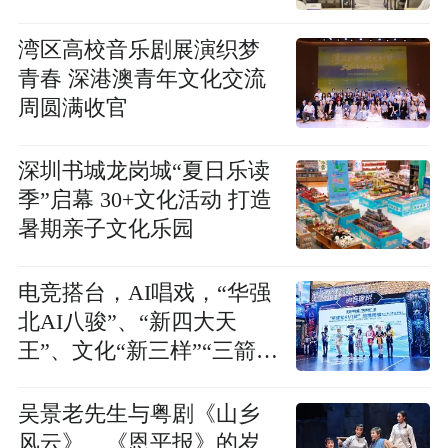
湾区高校音乐剧展演织梦
青春 深港澳青年文化交流
周圆满收官
深圳书城龙岗城“夏日乐读
季”启幕 30+文化活动 打造
暑期亲子文化乐园
电竞搭台，AI唱戏，“华强
北AI八骏”、“新四大天
王”、文化“新三样”“三箭齐
发”
吴景老先生与粤剧《山乡
风云》、《恩平报》的岁