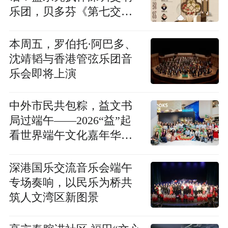
乐团，贝多芬《第七交响
曲》与《岭南赋》世界首
演同台呈现
本周五，罗伯托·阿巴多、
沈靖韬与香港管弦乐团音
乐会即将上演
中外市民共包粽，益文书
局过端午——2026“益”起
看世界端午文化嘉年华精
彩呈现
深港国乐交流音乐会端午
专场奏响，以民乐为桥共
筑人文湾区新图景