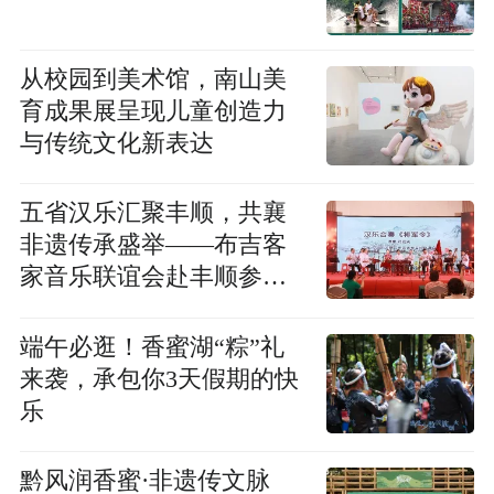
从校园到美术馆，南山美
育成果展呈现儿童创造力
与传统文化新表达
五省汉乐汇聚丰顺，共襄
非遗传承盛举——布吉客
家音乐联谊会赴丰顺参
演“梅州广东汉乐协会成立
二十周年庆典”
端午必逛！香蜜湖“粽”礼
来袭，承包你3天假期的快
乐
黔风润香蜜·非遗传文脉