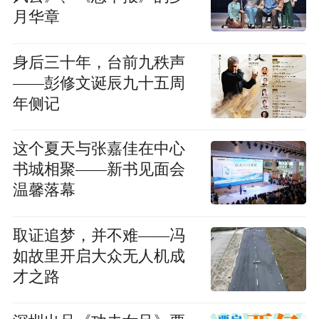
月华章
身后三十年，台前九秩声
——彭修文诞辰九十五周
年侧记
这个夏天与张嘉佳在中心
书城相聚——新书见面会
温馨落幕
取证追梦，并不难——冯
如故里开启大众无人机成
才之路