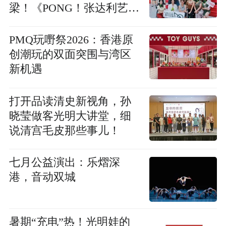
梁！《PONG！张达利艺术
展》正在展出
PMQ玩嘢祭2026：香港原
创潮玩的双面突围与湾区
新机遇
打开品读清史新视角，孙
晓莹做客光明大讲堂，细
说清宫毛皮那些事儿！
七月公益演出：乐熠深
港，音动双城
暑期“充电”热！光明娃的