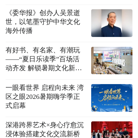
《委华报》创办人吴景逝
世，以笔墨守护中华文化
海外传播
有好书、有名家、有潮玩
——“夏日乐读季”百场活
动齐发 解锁暑期文化新体
验
一眼看世界 启程向未来 湾
区之眼2026暑期嗨学季正
式启幕
深港跨界艺术×身心疗愈沉
浸体验搭建文化交流新桥