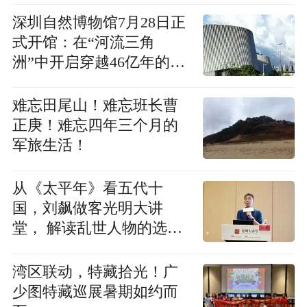
深圳自然博物馆7月28日正
式开馆：在“河流三角
洲”中开启穿越46亿年的自
然之旅
难忘田尾山！难忘班长曹
正庚！难忘四年三个月的
军旅生活！
从《太平年》看五代十
国，刘飙做客光明大讲
堂， 解读乱世人物的选择
与坚守
湾区联动，特藏拾光！广
少图特藏巡展暑期如约而