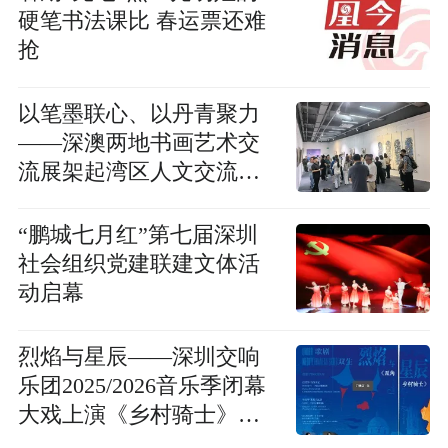
硬笔书法课比 春运票还难
抢
以笔墨联心、以丹青聚力
——深澳两地书画艺术交
流展架起湾区人文交流新
桥梁
“鹏城七月红”第七届深圳
社会组织党建联建文体活
动启幕
烈焰与星辰——深圳交响
乐团2025/2026音乐季闭幕
大戏上演《乡村骑士》
《丑角》两部歌剧