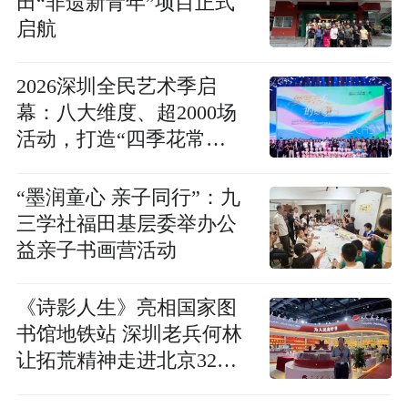
田“非遗新青年”项目正式
启航
2026深圳全民艺术季启
幕：八大维度、超2000场
活动，打造“四季花常
开”的全城文艺盛宴
“墨润童心 亲子同行”：九
三学社福田基层委举办公
益亲子书画营活动
《诗影人生》亮相国家图
书馆地铁站 深圳老兵何林
让拓荒精神走进北京32届
国际书展