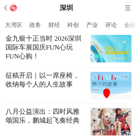
深圳
大湾区
政务
财经
科创
产业
评论
金融
金九银十正当时 2026深圳
国际车展国庆FUN心玩
FUN心购！
征稿开启｜以一席座椅，
收纳每个人的人生故事
八月公益演出：四时风雅
颂国乐，鹏城起飞奏经典