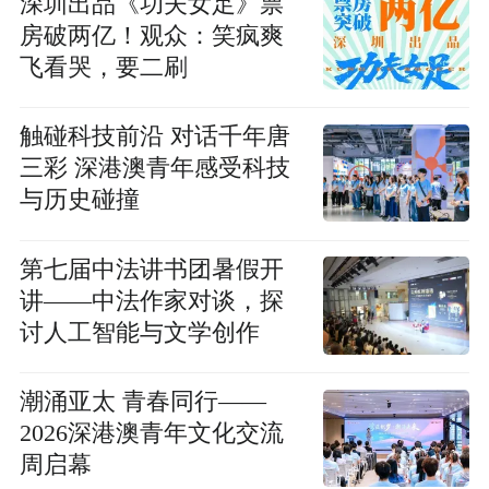
深圳出品《功夫女足》票
房破两亿！观众：笑疯爽
飞看哭，要二刷
触碰科技前沿 对话千年唐
三彩 深港澳青年感受科技
与历史碰撞
第七届中法讲书团暑假开
讲——中法作家对谈，探
讨人工智能与文学创作
潮涌亚太 青春同行——
2026深港澳青年文化交流
周启幕