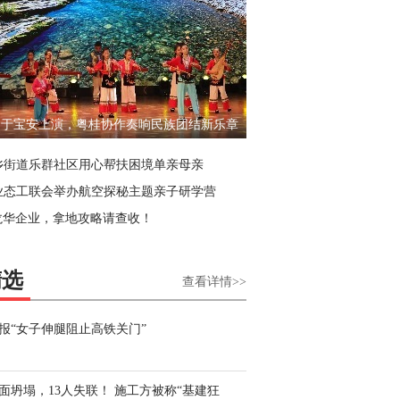
南头古城
街指南 | 
南头古城
喝下一杯
》于宝安上演，粤桂协作奏响民族团结新乐章
时光
乡街道乐群社区用心帮扶困境单亲母亲
业态工联会举办航空探秘主题亲子研学营
龙华企业，拿地攻略请查收！
精选
查看详情>>
报“女子伸腿阻止高铁关门”
面坍塌，13人失联！ 施工方被称“基建狂