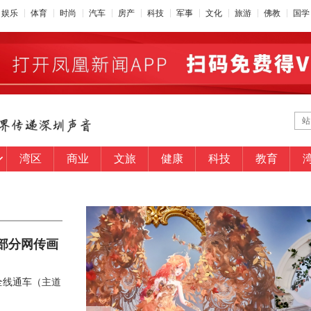
娱乐
体育
时尚
汽车
房产
科技
军事
文化
旅游
佛教
国学
站
湾区
商业
文旅
健康
科技
教育
部分网传画
全线通车（主道