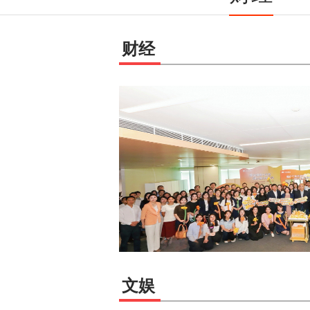
财经
服务双线提速 上半
汇管理局深圳市分局召开
参会获悉：深圳跨境金融高
升，APEC相关涉外服
文娱