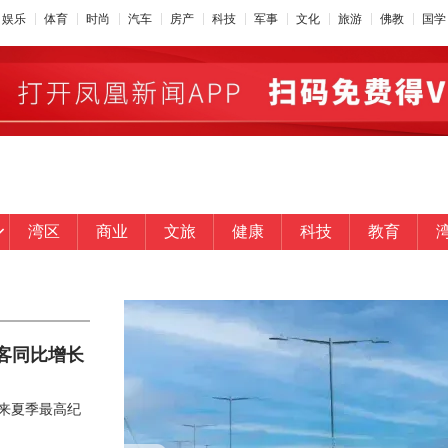
娱乐
体育
时尚
汽车
房产
科技
军事
文化
旅游
佛教
国学
湾区
商业
文旅
健康
科技
教育
客同比增长
以来夏季最高纪