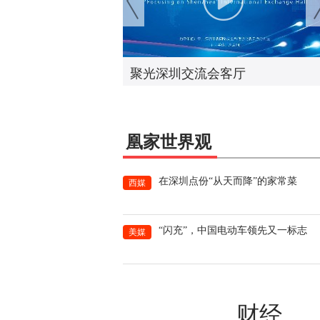
流会客厅
第五期海峡青年说论坛活动
凰家世界观
在深圳点份“从天而降”的家常菜
西媒
/安防协会会长
深圳市吉林商会会长
士
北京德恒（深圳）律师事务所主任、
创始合伙人
“闪充”，中国电动车领先又一标志
美媒
于秀峰
财经