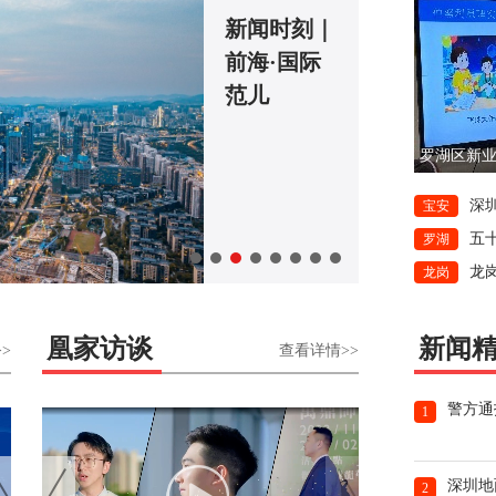
南头古城逛
街指南 | 在
南头古城，
喝下一杯慢
罗湖区新
时光
深
宝安
五
罗湖
龙
龙岗
凰家访谈
新闻
>
查看详情>>
警方通
1
深圳地
2