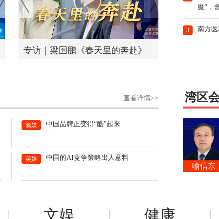
魔”，
南方医
3
海峡青年说｜台湾青年深圳实习
专访｜梁国鹏
活动收获满满，期待更多台青来
共融篇
深追梦筑梦圆梦
湾区
查看详情>>
中国品牌正变得“酷”起来
澳媒
泰晶科技股份有限公司董事长
武汉理工大学深圳校友会会长
中国的AI竞争策略出人意料
英媒
喻信东
郑楠
|
文娱
|
健康
|