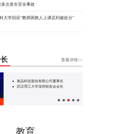
曾多次发生安全事故
科大学回应“教师因救人上课迟到被处分”
《春天里的奔赴》
会长
查看详情>>
深圳市上海商会会长
动车国
中国太平洋人寿保险股份有限公司深
深圳市
圳分公司党委书记 总经理
邹彪
教育