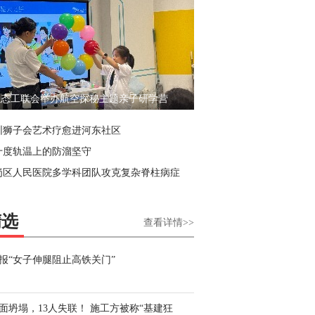
聚光深圳
际会客厅
业态工联会举办航空探秘主题亲子研学营
圳狮子会艺术疗愈进河东社区
十度轨温上的防溜坚守
岗区人民医院多学科团队攻克复杂脊柱病症
精选
查看详情>>
报“女子伸腿阻止高铁关门”
面坍塌，13人失联！ 施工方被称“基建狂