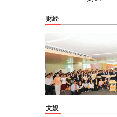
财经
来——广东华润银
祝活动
五周年纪念日。当天，该
欢聚一堂，共同回望十五
奋进的喜悦成果。
【详
文娱