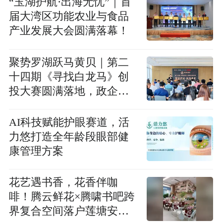
“玉湖护航·出海无忧”｜首
届大湾区功能农业与食品
产业发展大会圆满落幕！
聚势罗湖跃马黄贝｜第二
十四期《寻找白龙马》创
投大赛圆满落地，政企金
协同赋能硬科技腾飞
AI科技赋能护眼赛道，活
力悠打造全年龄段眼部健
康管理方案
花艺遇书香，花香伴咖
啡！腾云鲜花×腾啸书吧跨
界复合空间落户莲塘安荟