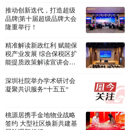
找白龙马》深度赋能低空
经济产融对接
推动创新迭代，打造超级
品牌|第十届超级品牌大会
隆重举行！
精准解读新政红利 赋能保
税产业发展 综合保税区扩
能提质政策解读宣讲会成
功举办
深圳社院举办学术研讨会
凝聚共识服务“十五五”
桃源居携手金地物业战略
签约 大型社区焕新共建基