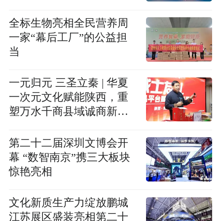
个AI应用场景
全标生物亮相全民营养周
一家“幕后工厂”的公益担
当
一元归元 三圣立秦 | 华夏
一次元文化赋能陕西，重
塑万水千商县域诚商新格
局
第二十二届深圳文博会开
幕 “数智南京”携三大板块
惊艳亮相
文化新质生产力绽放鹏城
江苏展区盛装亮相第二十