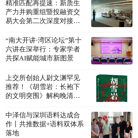
精准匹配再提速：新质生
产力并购重组暨投融资交
易大会第二次深度对接会
圆满收官
“南大开讲·湾区论坛”第十
六讲在深举行：专家学者
共探AI赋能城市新图景
上交所创始人尉文渊罕见
推荐！《胡雪岩：长袍下
的文明突围》解构晚清大
商人的文明突围之路
中泽信与深圳语料达成合
作丨共推数据+语料双体系
落地