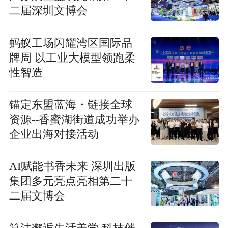
二届深圳文博会
蚂蚁工场闪耀湾区国际品
牌周 以工业大模型领跑柔
性智造
锚定东盟蓝海・链接全球
资源--香蜜湖街道成功举办
企业出海对接活动
AI赋能书香未来 深圳出版
集团多元亮点亮相第二十
二届文博会