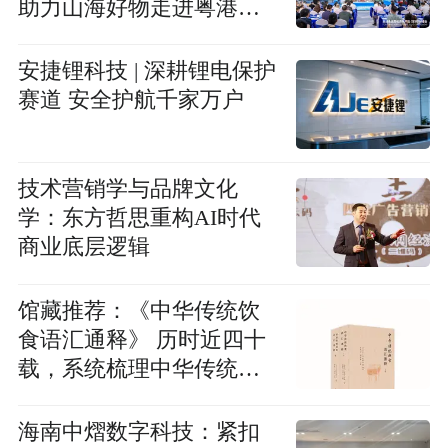
助力山海好物走进粤港澳
大湾区
安捷锂科技 | 深耕锂电保护
赛道 安全护航千家万户
技术营销学与品牌文化
学：东方哲思重构AI时代
商业底层逻辑
馆藏推荐：《中华传统饮
食语汇通释》 历时近四十
载，系统梳理中华传统饮
食语汇的基础文献正式出
版
海南中熠数字科技：紧扣