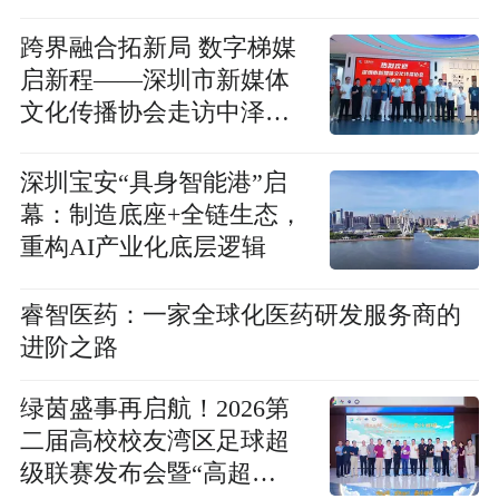
析大赛”中斩获桂冠
跨界融合拓新局 数字梯媒
启新程——深圳市新媒体
文化传播协会走访中泽信
技术（深圳）有限公司
深圳宝安“具身智能港”启
幕：制造底座+全链生态，
重构AI产业化底层逻辑
睿智医药：一家全球化医药研发服务商的
进阶之路
绿茵盛事再启航！2026第
二届高校校友湾区足球超
级联赛发布会暨“高超