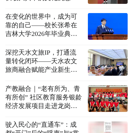
在变化的世界中，成为可
靠的自己——校长张希在
吉林大学2026年毕业典礼
上的讲话
深挖天水文旅IP，打通流
量转化闭环——天水农文
旅商融合赋能产业新生态
两场大会成功举办
产教融合｜“老有所为、青
有所创” 社区教育服务银龄
经济发展项目走进龙岗任
达养老院
驶入民心的“直通车”：成