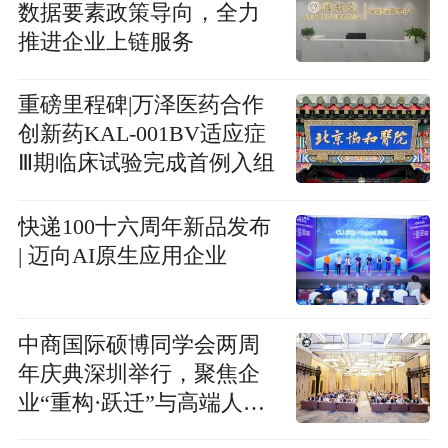
数据要素政策导向，全力
推进企业上链服务
重磅里程碑|万泽医药合作
创新药KAL-001BV适应症
Ⅲ期临床试验完成首例入组
快递100十六周年新品发布
| 迈向AI原生应用企业
中商国际硕博同学会两周
年庆典深圳举行，聚焦企
业“重构·跃迁”与高端人才
生态建设