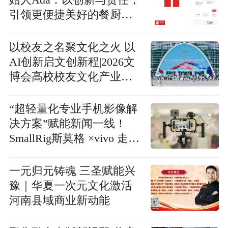
始人Ada：以创新与责任，
引领更便捷美好的餐厨生
活方式
以校友之名聚文化之火 以
AI创新启文创新程|2026文
博会高校校友文化产业发
展峰会圆满落幕
“超轻量化专业手机影像解
决方案”赋能新闻一线！
SmallRig斯莫格 ×vivo 走进
湖南广电
一元归元铸魂 三圣赋能兴
豫｜华夏一次元文化激活
河南县域商业新动能