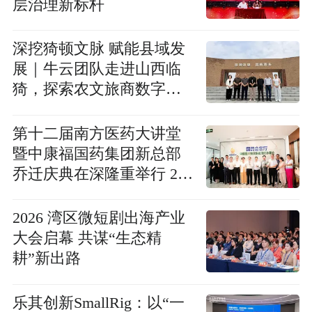
层治理新标杆
深挖猗顿文脉 赋能县域发
展｜牛云团队走进山西临
猗，探索农文旅商数字融
合新路径
第十二届南方医药大讲堂
暨中康福国药集团新总部
乔迁庆典在深隆重举行 25
年25人论坛擘画中医药产
业新蓝图
2026 湾区微短剧出海产业
大会启幕 共谋“生态精
耕”新出路
乐其创新SmallRig：以“一