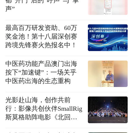
都“开门”后的“呼声”与“掌
声”
最高百万研发资助、60万
奖金池！第十八届深创赛
跨境先锋赛火热报名中！
中医药功能产品澳门出海
按下“加速键”：一场关乎
中医药出海的生态重构
光影赴山海，创作共前
行：影像共创伙伴SmallRig
斯莫格助阵电影《北回归
线以北》深圳站路演