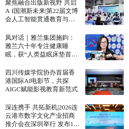
聚焦融合出版新视野 共启
A I国潮新未来|第22届文博
会人工智能贯通教育与文
创美育创新主题活动圆满
举办
凤对话｜雅兰集团施鈞：
雅兰六十年专注健康睡
眠，获“人类益眠床垫首创
者”荣誉称号！
四川传媒学院协办首届香
港国际AI电影节，共探
AIGC赋能影视教育新范式
深连携手 共拓新机|2026连
云港市数字文化产业招商
推介会在深圳举行 发布13