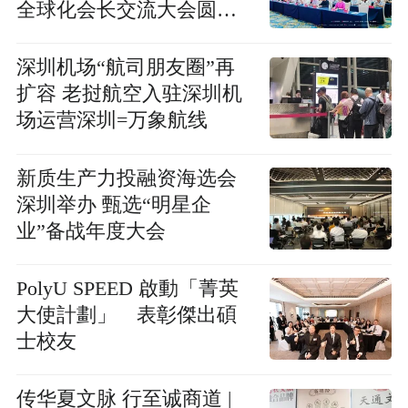
全球化会长交流大会圆满
举办
深圳机场“航司朋友圈”再
扩容 老挝航空入驻深圳机
场运营深圳=万象航线
新质生产力投融资海选会
深圳举办 甄选“明星企
业”备战年度大会
PolyU SPEED 啟動「菁英
大使計劃」 表彰傑出碩
士校友
传华夏文脉 行至诚商道 |