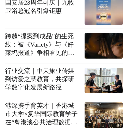
国安居23周年司庆｜九牧
卫浴总冠名引爆钜惠
跨越“提案到成品”的生死
线：被《Variety》与《好
莱坞报道》争相看见的华
语公益影像作品
行业交流｜中天旅业传媒
到访爱之慧教育，共探研
学数字化发展新路径
港深携手育英才｜香港城
市大学×复华国际教育学子
在“粤港澳公共治理数据分