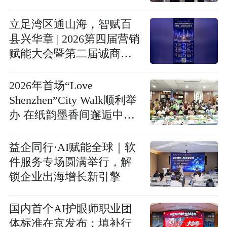
立足湾区通山海，智赋百
县兴华章 | 2026第四届营销
赋能大会暨第二届诚商文
化节8月深圳启幕
2026年首场“Love
Shenzhen”City Walk顺利举
办 在纸韵墨香间邂逅中华
文化之美
益企同行·AI赋能全球｜软
件服务专场圆满举行，解
锁企业出海增长新引擎
国内首个AI护眼师职业团
体标准在京发布：填补行