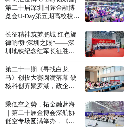
第二十届深圳国际金融博
览会U-Day第五期高校校友
硬科技路演圆满落幕
长征精神筑梦鹏城 红色旋
律响彻“深圳之眼”——深
圳地铁纪念红军长征胜利
90周年公益音乐会成功举
办
第二十一期《寻找白龙
马》创投大赛圆满落幕 硬
核科创齐聚罗湖，政企金
协同赋能新生态
乘低空之势，拓金融蓝海
｜第二十届金博会深航协
低空专场圆满举办，《寻