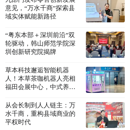
意见，“万水千商”探索县
域实体赋能新路径
“粤东本部＋深圳前沿”双
轮驱动，韩山师范学院深
圳创新研究院揭牌
草本科技邂逅智能机器
人！本草茶咖机器人亮相
福田会展中心，中式养生
开启智能化新赛道
从会长制到人人链主：万
水千商，重构县域商业的
平权时代