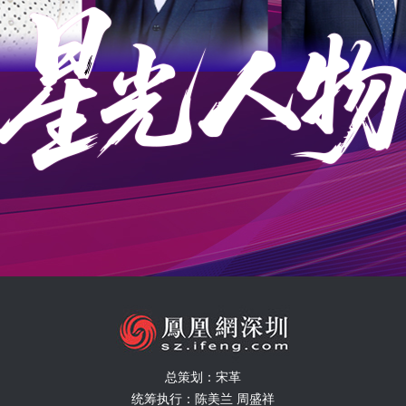
总策划：宋革
统筹执行：陈美兰 周盛祥