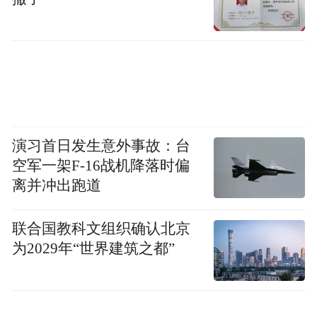
文/凤凰网深圳 陈婉霖 实习生 叶沛瑜
通讯员/杨胜男 龚雪娇
(本文章版权归凤凰网所有，未经授权，不得转载)
演习首日发生意外事故：台
空军一架F-16战机降落时偏
离并冲出跑道
联合国教科文组织确认北京
为2029年“世界建筑之都”