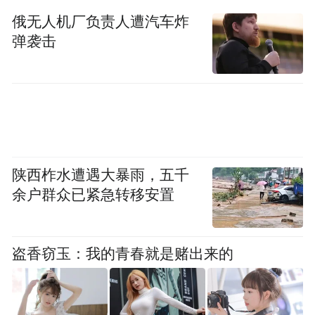
俄无人机厂负责人遭汽车炸
弹袭击
资源联动“沉”下来，绘就民生幸福底色
劳动社区相关负责人表示，此次“数学探趣”
活动是社区链接优质科普资源下沉基层的一
陕西柞水遭遇大暴雨，五千
次成功实践。通过联合宝安区科技馆，将原
余户群众已紧急转移安置
本在展览馆里的教具搬到户外，打破了传统
课堂的围墙，营造了集科学、艺术与趣味于
盗香窃玉：我的青春就是赌出来的
一体的亲子共学场景。