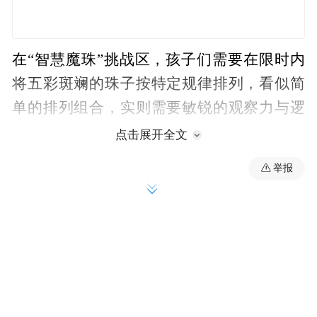
在“智慧魔珠”挑战区，孩子们需要在限时内
将五彩斑斓的珠子按特定规律排列，看似简
单的排列组合，实则需要敏锐的观察力与逻
辑推理能力，不少家长也忍不住加入挑战，
点击展开全文
与孩子展开亲子对决。策略博弈区更是高手
举报
过招。“尼姆博弈”桌前，孩子们两两一对，
从若干堆筹码中轮流取子，每一次出手都暗
含逆向推理与最优策略的较量。“我找到规律
了！”一位小男生在连赢三局后兴奋地总结起
自己的“不败法则”，俨然一副数学家的模
样。“开关灯游戏”则让孩子们体验了一把逻