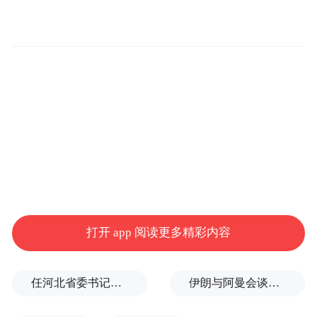
辑谜题的烧脑乐趣——按下某个开关会影响
周围的灯，如何在最少步骤内点亮全场，考
验的是系统思维与变量控制能力。“以前觉得
数学就是背公式，没想到它藏在这么多好玩
的东西里，连搭一座纸桥都要计算角度，太
酷了！”一位刚完成挑战的小学生高举奖品，
兴奋地向同伴分享。
打开 app 阅读更多精彩内容
任河北省委书记后，罗文首次调研
伊朗与阿曼会谈最新细节曝光