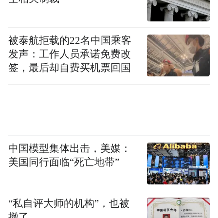
被泰航拒载的22名中国乘客
发声：工作人员承诺免费改
签，最后却自费买机票回国
中国模型集体出击，美媒：
接下来，劳动社区将继续深耕居民切实需
美国同行面临“死亡地带”
要，不断挖掘本地科学教育资源，开展更多
沉浸式的科普惠民活动，让科技创新的种子
“私自评大师的机构”，也被
在社区青少年心中生根发芽。
撤了