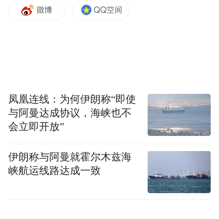
AI机器狗“萌”翻全场，点燃少年科技梦
凤凰连线：为何伊朗称“即使
活动的高潮由宝安区科技馆的“特邀嘉宾”掀
与阿曼达成协议，海峡也不
起。当灵活的四足机器狗伴着音乐节奏做出
会立即开放”
作揖、翻滚、比心等高难度动作时，现场瞬
间沸腾。在工作人员的指导下，孩子们不仅
伊朗称与阿曼就霍尔木兹海
峡航运线路达成一致
亲手通过遥控指令控制机器狗完成“穿越迷
宫”任务，还了解了AI视觉识别与运动平衡的
底层逻辑。