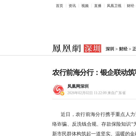
首页
资讯
视频
直播
凤凰卫视
财经
深圳
>
财经
>
农行前海分行：银企联动筑
凤凰网深圳
2026年02月02日 11:22:09
来自广东省
近日，农行前海分行携手重点人力
络诈骗、反洗钱合规、存款保险知识”
新市民群体构筑起一道坚实、温暖的金