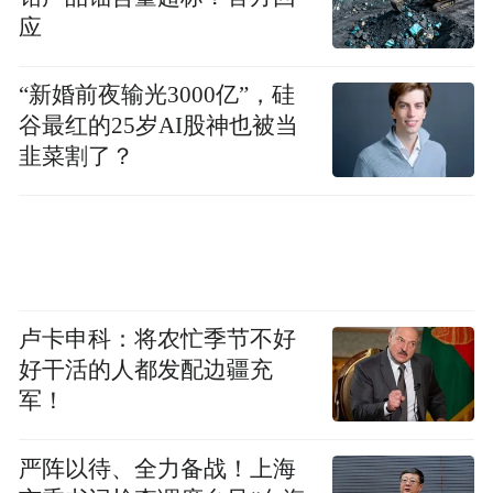
互联网技术、大数据、人工智能等新兴技术
应
在金融的广泛应用催生出了一系列新模式、
新业态，对金融监管提出了新的挑战。在金
“新婚前夜输光3000亿”，硅
融发展过程中，风险也如影随形，尤其是面
谷最红的25岁AI股神也被当
韭菜割了？
对金融诈骗等新型风险，其危害性不容小
觑。深圳积极强化监管协同与刑事衔接机
制，组建专业队伍，筑牢金融安全防线，为
金融市场的稳定运行保驾护航。
坚持在市场化法治化轨道上推进金融创新发
卢卡申科：将农忙季节不好
展。
好干活的人都发配边疆充
深圳在金融发展中，巧妙地在有为政府
军！
与有效市场之间寻求平衡，如通过推出并购
重组等一系列创新举措，为民营企业发展注
严阵以待、全力备战！上海
入强大动力，支持民企做大做强。同时，充