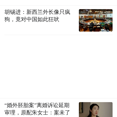
胡锡进：新西兰外长像只疯
狗，竟对中国如此狂吠
“婚外胚胎案”离婚诉讼延期
审理，原配朱女士：案未了