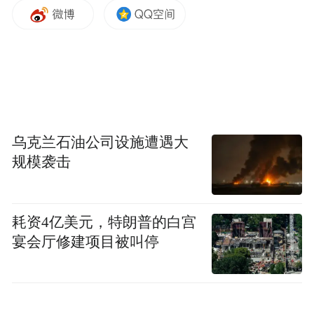
乌克兰石油公司设施遭遇大
党建引领发挥制度优势，数据赋能精准化解
规模袭击
融资难题
耗资4亿美元，特朗普的白宫
在推动金融高质量发展的实践进程中，深圳
宴会厅修建项目被叫停
市相关部门以“园区贷”、“腾飞贷”等创新产
品作为重要抓手，有力地把党的政治优势、
组织优势转化为金融高质量发展的强大动