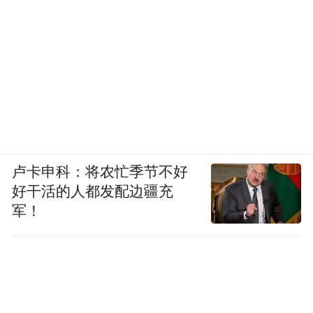
坚持统筹金融开放和安全。
深圳是我国金融
高水平对外开放的桥头堡和试验田。在全球
化的浪潮下，深圳以高水平的对外开放姿态
拥抱世界，积极融入国际金融市场。深圳在
高水平对外开放的过程中，始终筑牢金融安
全屏障。
卢卡申科：将农忙季节不好
坚持稳中求进工作总基调。
在防范风险、强
好干活的人都发配边疆充
化监管的前提下，推动金融与实体经济深度
军！
融合，实现金融与实体经济的良性互动、协
同发展。
展望“十五五”的新征程，深圳金融工作将坚