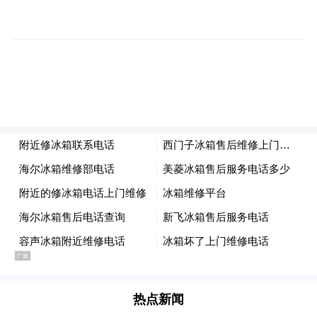
能。
董耀徽介绍称，初创科技企业面临着“无信
用、无抵押”的融资难题，针对这一困境，深
圳依托市委金融办统筹，整合园区企业在水
电、社保、发票等多方面的数据，构建起信
用增信模型，成功打通了银行信贷支持企业
的“最后一公里”。
该模式在龙华区试点取得成功之后，深圳市
委金融办充分发挥统筹协调的职能作用，组
织全市各产业部门以及各区政府，协同梳理
重点项目与企业的清单，并精准对接金融机
热点新闻
构，有效解决了科技金融领域长期存在的信