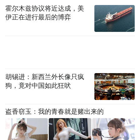
息不对称问题。
霍尔木兹协议将近达成，美
伊正在进行最后的博弈
以“八个坚持”为指引，探索金融向实向新发
展“深圳样本”
在深入总结深圳金融发展路径时，董耀徽对
“八个坚持”的落地实践展开了进一步阐释。
胡锡进：新西兰外长像只疯
坚持党中央对金融工作的集中统一领导。
深
狗，竟对中国如此狂吠
圳金融业在发展过程中，始终将党的领导作
为核心保障，确保金融工作的正确方向。
盗香窃玉：我的青春就是赌出来的
坚持以人民为中心的价值取向。
这一理念是
金融发展始终坚守的价值坐标，彰显了中国