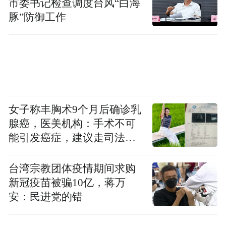
市委书记检查调度台风“白海
分尊重市场规律，注重金融机构的商业可持
豚”防御工作
续性，让市场在资源配置中发挥决定性作
用，更好发挥政府作用。
坚持深化金融供给侧结构性改革。
科技与金
融之间存在着一定的知识壁垒，深圳着力破
女子称丰胸术9个月后确诊乳
解这一难题，通过培育适配新质生产力需求
腺癌，医美机构：手术不可
的金融产品与专业团队，结合科技创新发展
能引发癌症，建议走司法途
规律，为不同阶段、不同规模、不同学科的
径
科技创新提供精准的金融产品与定制化支
台湾宗教团体疫情期间求购
持，推动科技与金融深度融合，让金融成为
新冠疫苗被骗10亿，蒋万
安：民进党的错
科技创新的强大引擎，科技金融大文章不断
涌现新篇章。