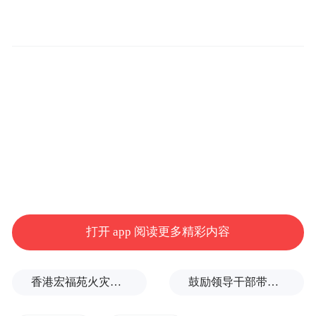
董耀徽副院长详细阐述了深圳金融工作者在
党的坚强领导下推进中国特色金融高质量发
展的有益探索和生动实践，以及在深入贯彻
中央金融工作会议精神方面的具体举措。他
通过一系列具体的创新实践案例，生动展示
打开 app 阅读更多精彩内容
了如何将“八个坚持”原则切实转化为赋能实
体经济的实际成果。
香港宏福苑火灾跨部门调查最终报告：大火或由烟头引起
鼓励领导干部带头休假之后又撤回文件，到底什么意思嘛？