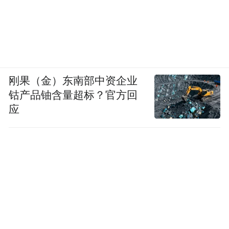
定不移地继续坚持党中央的集中统一领导，
秉持以人民为中心的发展思想，让金融发展
成果更多更公平地惠及城市发展与全体市
民。勇立潮头，踔厉奋进，为中国式现代化
的金融探索提供鲜活且极具借鉴意义的“深圳
刚果（金）东南部中资企业
样本”，为中国特色社会主义金融事业的高质
钴产品铀含量超标？官方回
量发展贡献深圳智慧与力量。
应
撰文：陈晓曼
审核：陈美兰
(本文章版权归凤凰网所有，未经授权，不得转载)