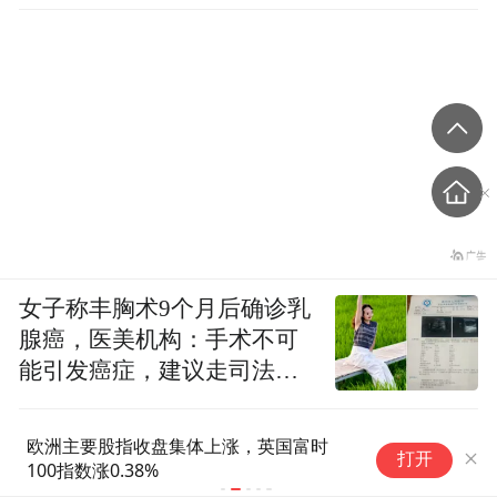
女子称丰胸术9个月后确诊乳
腺癌，医美机构：手术不可
能引发癌症，建议走司法途
径
欧洲主要股指收盘集体上涨，英国富时
美国7月纽约
打开
100指数涨0.38%
预期3.71%