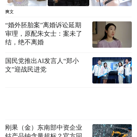
特色社会主义金融人民性的本质。 深圳金融
发展始终将满足人民群众日益增长的金融需
爽文
求作为出发点和落脚点，做好普惠金融大文
“婚外胚胎案”离婚诉讼延期
章，让金融发展成果更多更公平地惠及深圳
审理，原配朱女士：案未了
市民。
结，绝不离婚
坚持把金融服务实体经济作为根本宗旨。
金
国民党推出AI发言人“郑小
文”迎战民进党
融是实体经济的血脉，深圳发展历史数据显
示，金融业增加值增速与GDP增速高度协
同，同频共振。同时，严防金融脱实向虚的
倾向；防止资金在金融体系内空转，让金融
活水真正浇灌实体经济。
刚果（金）东南部中资企业
坚持把防控风险作为金融工作的永恒主题。
钴产品铀含量超标？官方回