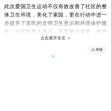
此次爱国卫生运动不仅有效改善了社区的整
体卫生环境，美化了家园，更在行动中进一
步提升了居民的文明卫生意识和环境保护观
念。社区负责人表示，巩固整治成果、维护
点击展开全文
良好环境是社区工作的重点之一。接下来，
渔业社区将持续推进环境卫生常态化、精细
举报
化管理，致力于为全体居民营造一个更加整
洁、舒适、宜居的生活环境，让大家在喜庆
祥和的“双节”期间，充分感受到社区大家庭
的温暖与美好氛围。