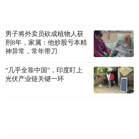
男子将外卖员砍成植物人获
清理道路垃圾
刑8年，家属：他炒股亏本精
神异常，常年带刀
文/凤凰网深圳 陈婉霖 实习生 吴燕琪 张颂筱
通讯员/田苗 陈洋洋 程文敏
“几乎全靠中国”，印度盯上
光伏产业链关键一环
(本文章版权归凤凰网所有，未经授权，不得转载)