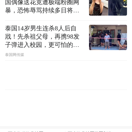
国偶像送花竟遭极端粉圈网
暴，恐怖辱骂持续多日将她
逼死…
社区陈书记擦拭座椅
泰国14岁男生连杀8人后自
戕！先杀祖父母，再携98发
子弹进入校园，更可怕的细
节公布了
泰国网传媒