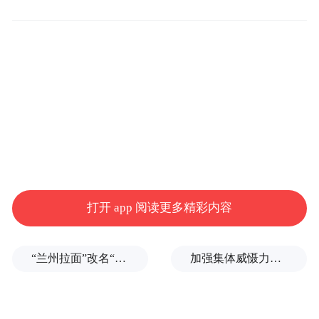
打开 app 阅读更多精彩内容
“兰州拉面”改名“青海拉面”，权威回应来了
加强集体威慑力，土耳其、沙特、巴基斯坦签署军事协议