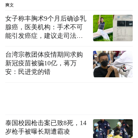
针对二手房交易领域，光大银行依托多年的
爽文
场景服务经验，以“安居通”产品为抓手，持
女子称丰胸术9个月后确诊乳
续加强与政府住建部门的紧密合作。截至6月
腺癌，医美机构：手术不可
末，本年与扬州、郑州、泰兴、蚌埠、徐州
能引发癌症，建议走司法途
房管局达成银政合作，通过提供客户身份认
径
证、账户开立和管理、资金结算和监管等服
台湾宗教团体疫情期间求购
务，有力保障机构和个人客户在房屋交易过
新冠疫苗被骗10亿，蒋万
安：民进党的错
程中的资金安全和交易顺畅，助力房地产交
易市场平稳、健康发展。
下一步，光大银行将持续推进数字化转型，
丰富数字金融产品服务矩阵，扩展数字生态
服务场景的广度和深度，为服务社会民生、
泰国校园枪击案已致8死，14
岁枪手被曝长期遭霸凌
服务实体经济、服务国家战略发挥积极作