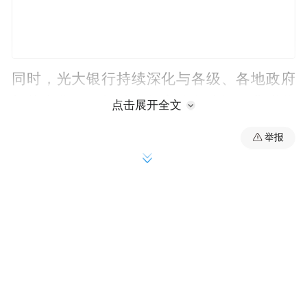
同时，光大银行持续深化与各级、各地政府
机构合作，积极助力数字政务建设，非税代
点击展开全文
收服务覆盖30个省（自治区、直辖市），个
举报
人社保代收服务覆盖28个省（自治区、直辖
市），上线“关爱版”社保云缴费小程序，提
升银发客群缴费体验。
在普惠金融服务领域，“光大云缴费”为客户
提供包括理财、基金、保险、存款、贷款等
在内的线上财富管理产品和服务，创新推出
活钱管理产品“缴费宝”及便民缴费贷款服务