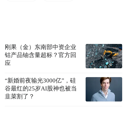
型；私募频道重构产品货架，增加产品特点
介绍，便于客户快速了解产品；基金频道优
化购买及持仓查询全流程，新增支持转入他
行资金购基功能，同时支持客户查询基金产
品连续持仓天数；贷款频道从用款场景出
刚果（金）东南部中资企业
钴产品铀含量超标？官方回
发，提供“我要经营、我要买房、我要消费、
应
我有增信”四个专区，方便客户快速选品。
“新婚前夜输光3000亿”，硅
同时，光大手机银行全面升级个人跨境金融
谷最红的25岁AI股神也被当
服务功能，为出境客户、来华外籍人士、留
韭菜割了？
学家庭等提供一体化金融解决方案。上线个
人资产证明开立服务，支持7*24小时在线申
请，客户可根据使用场景灵活选择涵盖的资