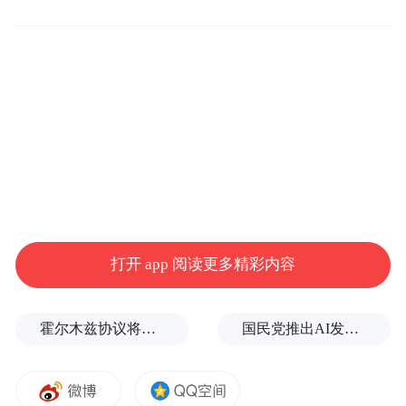
“省心花”，实现“便民缴费+财富管理”一站式
服务。
优化线上金融服务 打造手机银行财富管理新
体验
为满足客户个性化财富管理需求，光大手机
银行2025年在财富管理、跨境金融、便民生
活等特色服务方面持续发力，注册用户超
打开 app 阅读更多精彩内容
6800万户。
霍尔木兹协议将近达成，美伊正在进行最后的博弈
国民党推出AI发言人“郑小文”迎战民进党
今年上半年，光大手机银行强化财富管理功
能建设：理财频道推出“理财定投专区”，创
新“目标投、人气投、安稳投”三种定投类