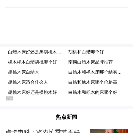
产类别及金额范围，满足个性化证明需求；
推出个人境外电汇服务，支持美元、港币、
英镑、欧元、日元等8个币种；优化跨境金融
频道，新增外币理财、外币存款等精选跨境
财富管理产品直达入口；增设“外汇小课
堂”，打造通俗易懂的外汇知识普及平台；支
持客户在线申请“出国+借记卡”“出国金融信
用卡”等特色卡种。
加快“薪悦通”等特色业务建设 助力企业数字
化转型
热点新闻
作为向企业提供“人、财、事”等软件服务和
配套代发工资服务的数字化综合服务平台，
卢卡申科：将农忙季节不好