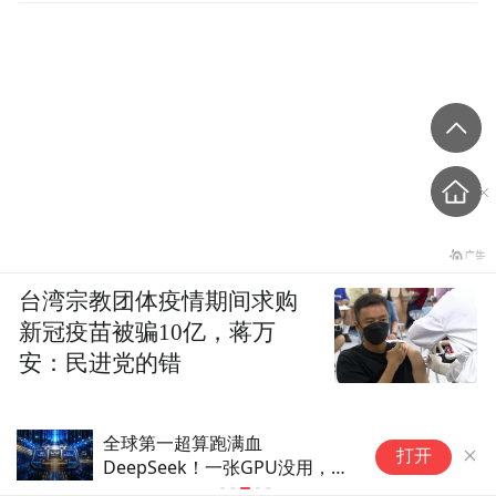
台湾宗教团体疫情期间求购
新冠疫苗被骗10亿，蒋万
安：民进党的错
德适科技(02526)上半年模型服
打开
务收入大增101.1% 总收入占比
升至86.9%