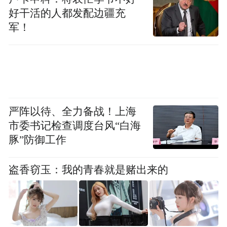
“薪悦通”平台有效助力企业数字化转型。在
好干活的人都发配边疆充
集团企业服务方面，平台支持一个文件多家
军！
子公司统一代发，例如，帮助某大型集团企
业一次性向近300家分子公司、2万人统一发
薪，极大提升该集团代发效率；在民生服务
方面，“薪悦通”近期通过对接某市住建局农
严阵以待、全力备战！上海
民工代发平台，为1.33万名农民工高效发
市委书记检查调度台风“白海
薪，用暖心服务让农民工“安薪”。同时，“薪
豚”防御工作
悦通”与美团等头部平台合作，推出福利云
2.0，为企业提供员工用餐、用车等线上化福
盗香窃玉：我的青春就是赌出来的
利服务，以及企业缴费、工会云、党务云等
增值服务，助力提升企业数智化管理能力。