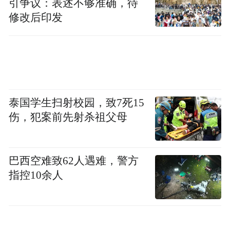
引争议：表述不够准确，待
公积金缴存比例、提取条件、贷款优惠等核
修改后印发
心政策。2025年上半年已举办3场宣讲沙龙，
覆盖数十家企业及数千名员工，有效提高企
业缴存积极性。
该行联合深圳市住房公积金管理中心制作政
泰国学生扫射校园，致7死15
策解读短视频，以生动画面和通俗语言演示
伤，犯案前先射杀祖父母
解读业务办理流程，并借助微信公众号、网
点宣传屏等渠道开展广泛宣传，视频累计播
巴西空难致62人遇难，警方
放量逾万次。在深圳市内多个地铁站、住宅
指控10余人
及商业楼盘，该行投放相关宣传广告，持续
强化政策曝光，全面提升公积金政策的社会
知晓度。