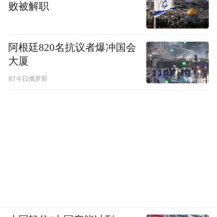
败被解职
业规范缴存。
截至2025年7月末，该行累计推动约2万家企
阿根廷820名抗议者爆冲国会
业开立单位公积金账户。其中，该行2025年
大厦
新增单位公积金缴存账户约2500户，年内缴
RT今日俄罗斯
存人数超8.5万人，新增归集额超7.4亿元。
未来，农行深圳分行将始终秉承“客户至上、
始终如一”的服务理念，不断优化公积金业务
服务，持续深化与深圳市住房公积金管理中
心合作，探索更多惠民金融服务模式，为深
圳市住房公积金事业发展注入金融动能。
稿件来源：农行深圳分行