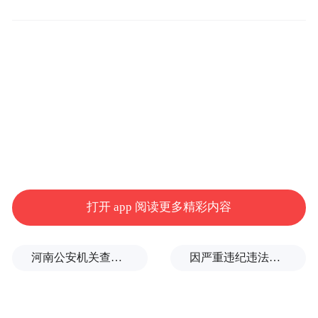
打通惠民服务“最后一公里” 延伸服务半径
打开 app 阅读更多精彩内容
河南公安机关查实：“三支一扶”笔试存在规模性组织作弊犯罪
因严重违纪违法，金融监管总局原局长李云泽被罢免全国人大代表