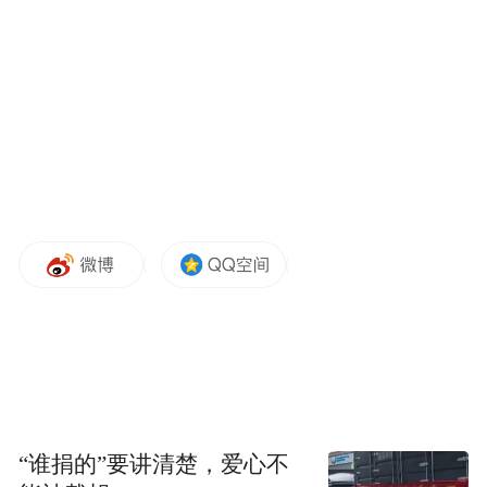
为更好满足深汕特别合作区缴存单位及职工
的住房公积金业务需求，农行深圳分行率先
在深汕特别合作区设立住房公积金便民服务
网点，成为该区域首家、独家提供公积金全
流程专业服务的银行。
该便民服务网点可受理公积金政策咨询、缴
存、提取、贷款等多项业务，充分满足当地
居民及企事业单位“就近办、多元化”的公积
金服务需求，有效拓宽深圳市住房公积金服
务半径，打通公积金惠民服务“最后一公
里”。该专窗的设立是深圳市住房公积金管理
“谁捐的”要讲清楚，爱心不
中心与农行深圳分行深化合作、加强深圳民