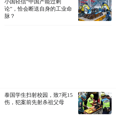
小国轻信“中国产能过剩
论”，恰会断送自身的工业命
撰文：深圳商报 李秀瑜
脉？
泰国学生扫射校园，致7死15
伤，犯案前先射杀祖父母