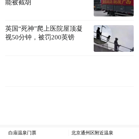
能被截胡
生服务保障、携手打造政务服务新场景的一
大成果，也是双方积极助力营商环境优化，
共同提升民生服务的切实举措。
英国“死神”爬上医院屋顶凝
视50分钟，被罚200英镑
强化全流程业务管理 提升服务质量
通过流程再造，农行深圳分行构建了独具特
色的两级后督检查机制。在网点层面，由内
勤主管每日对当天经办的公积金业务逐笔开
展核查，确保及时发现并纠正业务差错。在
分行层面，专设公积金业务后督检查岗，由
专人对全行公积金业务实行全覆盖集中核
查，从源头严控业务风险。同时，建立常态
化培训及考核机制，定期开展业务培训及情