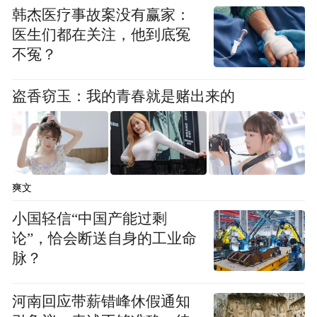
韩杰医疗事故案没有赢家：
“先到账、再核查”，有效提高业务办理效
医生们都在关注，他到底冤
率。
不冤？
此外，该行通过与深圳市住房公积金管理中
盗香窃玉：我的青春就是赌出来的
心的数据直联接口，助力实现商转公贷款“零
材料办理”，将业务办理时间由原来的40分钟
缩短至10分钟，大幅提升业务办理效率及便
利度。
爽文
小国轻信“中国产能过剩
构建多元宣传矩阵 扩大政策覆盖面
论”，恰会断送自身的工业命
脉？
农行深圳分行积极组织开展入企宣传活动，
联合街道、园区开展住房公积金政策宣讲
河南回应带薪错峰休假通知
会，为辖内企业负责人及员工详细介绍住房