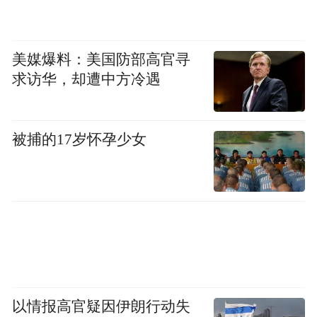
攻坚归集扩面 筑牢制度基石
美媒爆料：美国防部高官寻
归集扩面是住房公积金健康持续发展的“活水
求访华，却遭中方冷遇
源头”，是住房公积金事业高质量发展的动力
源泉。为推动更多企业建制缴存，让更多职
工享受住房公积金政策红利，农行深圳分行
被捕的17岁怀孕少女
多措并举开展归集扩面工作。该行组建专项
团队，主动向未建制企业宣讲缴存住房公积
金对提升企业形象、增强员工凝聚力的积极
作用；建立催缴台账定期跟进企业缴存进
展，并积极参与深圳市住房公积金管理中心
欠缴追缴业务试点项目，承接催缴文书寄
送、欠缴企业联络等关键工作，有效推动企
以情报高官疑因伊朗行动失