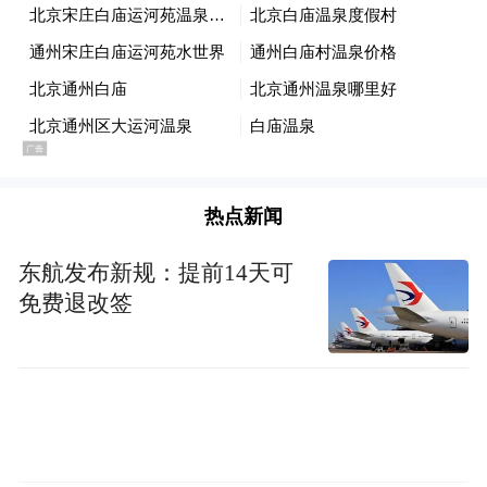
景演练，提高公积金柜员专业能力，确保柜
员掌握业务流程及作业规范，提升服务效
率；强化柜面业务管理，将公积金业务相关
指标纳入网点及柜员考核方案，全面保障服
务质量。
热点新闻
科技赋能创新 提高服务效率
东航发布新规：提前14天可
农行深圳分行在全国首创“数字人民币智能合
免费退改签
约+公积金提取”应用场景，充分发挥金融科
技资源优势，联合深圳市住房公积金管理中
心推出“数字人民币+公积金提取”创新服务，
率先将数字人民币智能合约技术应用于灵活
就业人员公积金提取业务，实现公积金提取