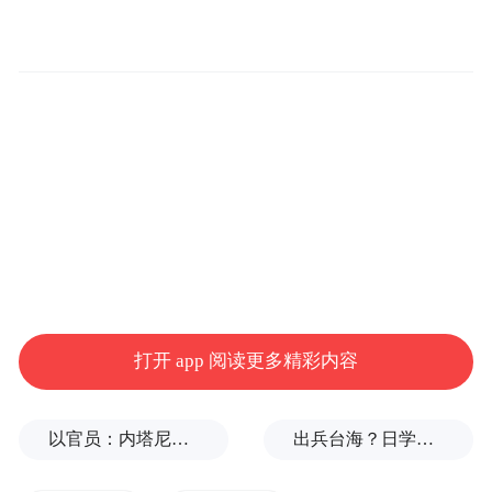
在慈善信托签约仪式上，相关单位代表上台
签约，携手开启合作新篇章。交通银行深圳
分行作为该慈善信托的捐赠发起方，积极倡
打开 app 阅读更多精彩内容
导“财富向善”理念，通过客户动员募集首批
信托善款21.56万元。该慈善信托聚焦老年
以官员：内塔尼亚胡3名高级助手向卡塔尔泄露机密
出兵台海？日学者：挑起对华战争的代价，日本承受不起
人、青少年、特殊儿童等重点群体关爱计