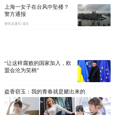
交通银行深圳分行相关负责人表示，未来，
上海一女子在台风中坠楼？
各方将持续发挥自身优势，不断优化信托管
警方通报
理与运作，让每一份善款都能发挥最大效
警民直通车-浦东
能，为更多需要帮助的群体带去温暖与希
望，共谱慈善新篇章。
通讯员：吴佩瑶
“让这样腐败的国家加入，欧
审核：周盛祥
盟会沦为笑柄”
责任编辑：陈晓曼
盗香窃玉：我的青春就是赌出来的