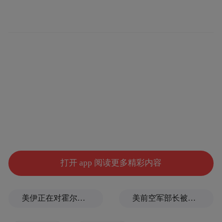
“养老金融”，将社会责任融入发展战略。自
2024年6月以来，举办超180场“银发客户”活
动，惠及3000 +银发客群。针对为保障外籍
人士在深的金融服务权益，浙商银行深圳分
行在营业网点设置特色服务专窗，摆放中英
文版《外籍来华人员支付指南》，各网点配
备精通外语的工作人员，提供多语种服务，
支持新版外国人永久居留身份证业务办理，
确保外籍人士能够享受便利、快捷、高效的
金融服务。
打开 app 阅读更多精彩内容
针对在校学生，浙商银行深圳分行通过走进
校园举办“金融消保嘉年华”，通过有趣的游
美伊正在对霍尔木兹进行最后博弈
美前空军部长被撤销涉密信息访问权限
戏揭露“校园贷”陷阱，并警示学生规范用