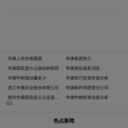
科技赋能
跨越鸿沟筑牢“防火墙”
面对数字化转型与老龄化趋势，浙商银行深
圳分行以科技手段弥合“数字鸿沟”，提升服
务温度与安全效能。
该行在辖区网点智能设备增设“关怀模式”，
优化字体大小与操作流程，让“银发族”支付
无忧。2025年一季度通过本行大数据风控系
统，柜面实时拦截可疑交易，成功阻断涉境
内电诈11起，为消费者挽回损失超22.5万
元。
热点新闻