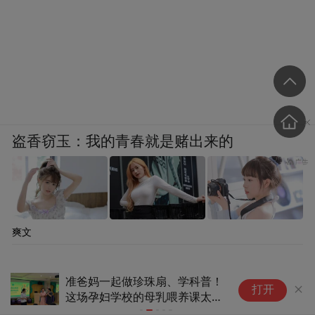
盗香窃玉：我的青春就是赌出来的
爽文
准爸妈一起做珍珠扇、学科普！
具
打开
这场孕妇学校的母乳喂养课太治
腿
愈了