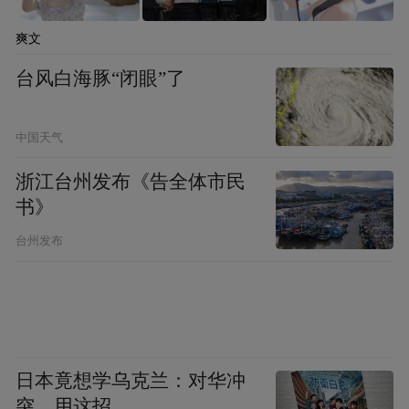
的专业知识和技能，为政府、企业和居民提
供金融规划、投融资、金融风险防范与处
爽文
置、法律及财务等方面的咨询服务。
台风白海豚“闭眼”了
打造沉浸式体验
创新形式提升市民参与感
中国天气
从消费者权益保护视角来看，浙商银行深圳
浙江台州发布《告全体市民
分行积极践行“金融为民”理念，通过“低碳
书》
+移动+趣味”等多元汇聚的创新形式，开展
台州发布
“轻骑兵”志愿服务队“消保环湾骑遇记”活
动，骑行深圳湾公园，沿途设置“金融消保智
多星”“反诈辨识堂”等互动中心，通过游戏答
题、漆扇DIY等形式传播知识，单日吸引超
日本竟想学乌克兰：对华冲
8000人次参与，将运动与金融知识普及相结
突，用这招