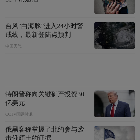
合，打造沉浸式体验。
浙商银行深圳分行相关负责人表示，未来将
台风“白海豚”进入24小时警
继续推动金融服务直通基层、金融知识直达
戒线，最新登陆点预判
群众，为金融消费者提供更加安全、便捷、
中国天气
高效的金融服务，携手共创美好金融未来。
通讯员：刘璇
审核：周盛祥
特朗普称向关键矿产投资30
亿美元
责任编辑：陈晓曼
CCTV国际时讯
俄黑客称掌握了北约参与袭
击俄领土的证据