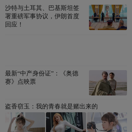
擎旗“善本金融”
持续完善普惠金融体系
沙特与土耳其、巴基斯坦签
署重磅军事协议，伊朗首度
回应！
浙商银行深圳分行以多维度、多举措全面保
障各类消费者群体权益，扶助地方金融稳健
发展，致力于金融服务公平性与可得性的跨
越提升。
在合作与创新服务模式上，浙商银行深圳分
最新“中产身份证”：《奥德
赛》点映票
行通过金融顾问制度“1+N”模式构建综合服务
体系，通过金融顾问这个“1”，探索金融人才
与地方政府、当地企业、社区居民的服务关
盗香窃玉：我的青春就是赌出来的
系和互动机制，同时背靠机构的“N”种力量，
形成“1+N”的链式金融服务能力，在运用自身