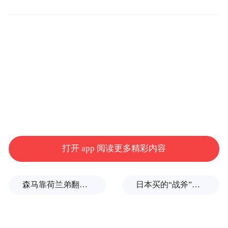
题，发现自己已被退群拉黑。
虽然一些面临债务逾期的个人抱有侥幸心
理，试图逃避责任，然而，法律严明，不容
任何逃避债务的行为。
许某就是一个典型的例子。他从某平台借款
10万元用于个人资金周转，到还款日仅偿还4
万余元后便再无还款。经查，许某实际上具
打开 app 阅读更多精彩内容
备还款能力，但却故意拖欠债务，平台无奈
之下将其诉至法院，法院冻结了许某名下所
森马靠荷兰弟翻红，美特斯邦威和以纯你们睡得着吗？
日本买的“战斧”导弹，到底谁来掌控？
有账户。在强大的法律威慑下，许某最终认
识到自己的错误，主动联系法官并一次性还