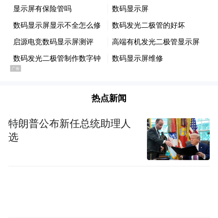
超70%，平均结案周期为17.9天。法院不仅
加强了案件审理工作，还积极开展法律法规
宣传普及工作，提高企业和个人的法律意识
和素养。
同时，该法院还加强了对逃废债行为的打击
力度，通过依法追究相关责任人的法律责
热点新闻
任，起到了震慑和预防的作用。不得不说，
特朗普公布新任总统助理人
金融机构和五指山法院的联合行动对逃废债
选
行为的严厉打击，为维护金融秩序和消费者
权益提供了有力保障。
目前，随着更多网贷平台接入央行征信系
统，个人信用记录的重要性日益凸显，这意