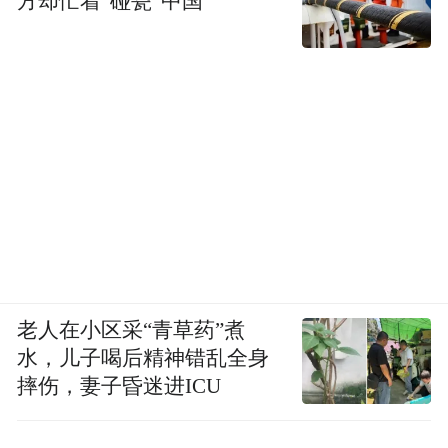
方却忙着“碰瓷”中国
老人在小区采“青草药”煮
水，儿子喝后精神错乱全身
摔伤，妻子昏迷进ICU