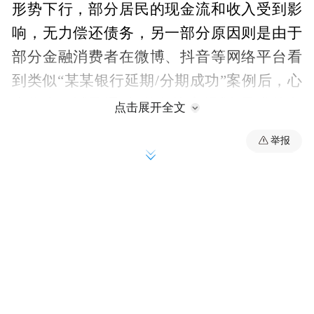
形势下行，部分居民的现金流和收入受到影
响，无力偿还债务，另一部分原因则是由于
部分金融消费者在微博、抖音等网络平台看
到类似“某某银行延期/分期成功”案例后，心
生侥幸，试图通过“债务协商规划”寻求债务
点击展开全文
免除。
举报
然而一旦选择了“债务协商规划”服务，最后
的结果往往是人财两空。根据专业人士描
述，寻求帮助的客户会被拉入微信群，群内
会有持续的“洗脑”教唆个人逃废债，如果同
意代理人的服务“方案”，他们会全面接管客
户与银行之间的联系并收取费用，钱收完
了，债务问题仍未解决，这时再去反映问