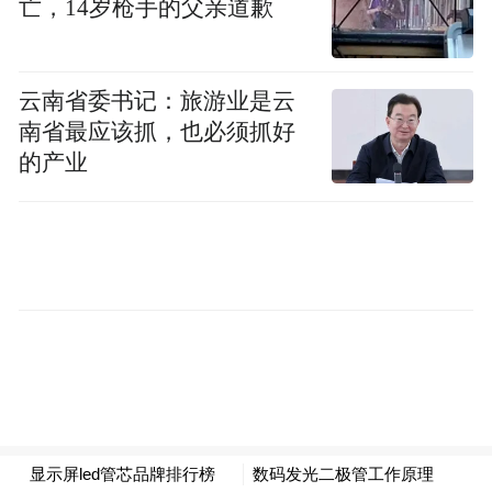
亡，14岁枪手的父亲道歉
人员数量庞大。这一现象对行业健康发展和
社会稳定构成威胁，引起了监管、警方、金
云南省委书记：旅游业是云
融机构的关注。
南省最应该抓，也必须抓好
的产业
为了遏制逃废债行为的蔓延，许多企业已通
过法律诉讼的手段进行维权，例如招联、微
众银行等多个企业与五指山贷后服务产业开
展合作，通过五指山市贷后服务产业帮助诉
讼工作顺利开展，有效使用法律武器维护自
身权益。
据统计，自2022年7月至2023年2月底，五指
山法院共受理贷后案件超过12万件，结案率