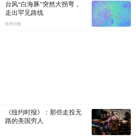
台风“白海豚”突然大拐弯，
费者合法权益，也要保护好金融机构和借贷
走出罕见路线
平台合法权益，对消费者和相关组织的重复
杭州日报
投诉，应进行仔细甄别，不给“代理投诉”“反
催收”“征信修复”等组织和行为以任何可乘之
机。
其实，在金融市场中，除了恶意逃废债人
群，还有一部分人因各种原因陷入经济困
境，难以按时偿还贷款。对于这部分真正陷
入困境的客户，他们需要的不仅仅是理解和
同情，更需要实际的帮助。面对经济困境，
《纽约时报》：那些走投无
消费者应寻求正规途径与金融机构沟通协
路的美国穷人
商，例如招联结合“智愈”服务体系，深入了