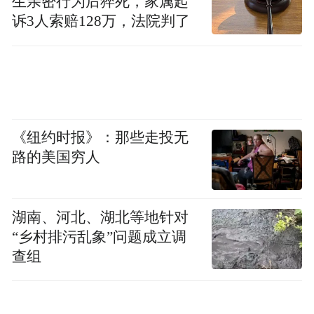
生亲密行为后猝死，家属起
黑灰产的违法犯罪行为。近期，黑龙江林口
诉3人索赔128万，法院判了
县开展“雷霆2024林城扫赖”行动，打击恶意
逃避金融债务行为；郑州、焦作、太原三地
警方联合行动，成功破获了一起大型“反催
收”诈骗团伙案件。
《纽约时报》：那些走投无
“反催收联盟”等恶意逃废债行为隐蔽性强，
路的美国穷人
违法成本低，治理存在一定难度，但金融管
理部门和地方政府正在努力采取措施，对此
类恶意逃废债行为和组织的整治工作，已取
湖南、河北、湖北等地针对
得诸多实质性进展。
“乡村排污乱象”问题成立调
查组
2021年8月，国家金融监督管理总局广东监管
局开展保险领域恶意投诉举报专项打击行