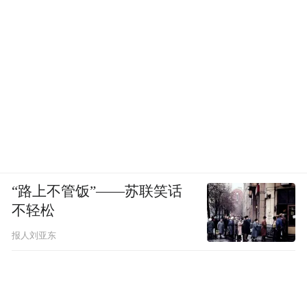
解客户实际需求，为困难客户提供延期还款
服务，减轻客户压力，帮助他们度过困难时
期，重拾生活的信心和希望。
在维护金融市场稳定和消费者权益方面，政
府、企业和个人都扮演着不可或缺的角色。
通过政府的有力监管、企业的积极响应和个
人的诚信行为，形成打击合力，才能真正遏
制逃废债行为。在严厉打击的同时，也不应
“路上不管饭”——苏联笑话
不轻松
忽视那些真正需要帮助的困难用户，只有共
同努力，为金融市场的稳定和消费者的权益
报人刘亚东
提供坚实的保障，才能实现真正的共赢。