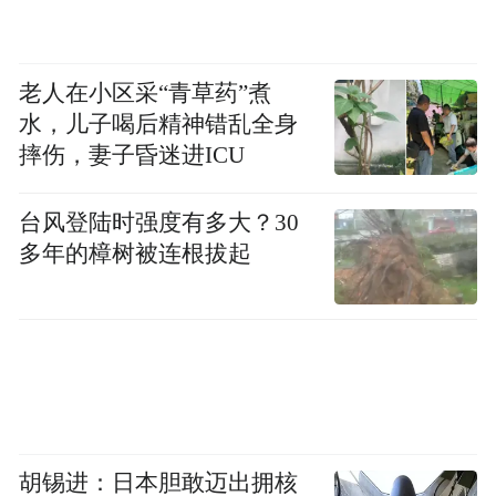
动，恶意代理投诉不断增长的势头得到一定
程度的遏制。2022年3月，国家发展改革委印
发《关于重点开展“征信修复”问题专项治理
老人在小区采“青草药”煮
水，儿子喝后精神错乱全身
的通知》，要求对违法违规的“征信修复”机
摔伤，妻子昏迷进ICU
构依法严肃查处，相关政策的不断出台，为
逃废债打击和治理提供了强有力支持。
台风登陆时强度有多大？30
多年的樟树被连根拔起
随着法律法规的不断完善，金融企业也应发
挥自身实力，筑牢风险防线，从根源上消除
金融黑灰产滋生的土壤。近期，招联与蚂蚁
消金联合行动，运用金融科技，通过技术对
比发现异常情况，准确识别犯罪行为，向公
安机关提供线索，成功破获一家公司化运作
胡锡进：日本胆敢迈出拥核
的代理维权中介，对不法分子形成有效震