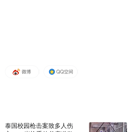
清了欠款，并写下承诺书，承诺今后遵纪守
法。
逃废债害人害己
长期以来，互联网金融因为借款具有无抵
押、纯信用等特点，受到广大中小微企业以
及长尾人群的青睐。然而，行业内竞争加剧
导致部分失信人利用网贷平台、小贷公司等
机构的信用风控漏洞，进行逃废债等犯罪行
为。
随着时间的推移，“逃废债”金融黑灰产已形
成完整的产业链，据统计，全国有超过万家
泰国校园枪击案致多人伤
以债务咨询、法务咨询等为名的公司，从业