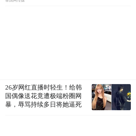
泰国网传媒
（二）
《好事近》
初探深汕界，
热火宏图伟业。
田园都市丽景，
26岁网红直播时轻生！给韩
国偶像送花竟遭极端粉圈网
臂画殊世界。
暴，辱骂持续多日将她逼死
弄潮试浪踏歌闲，佳话创南粤。
千里水天一色，