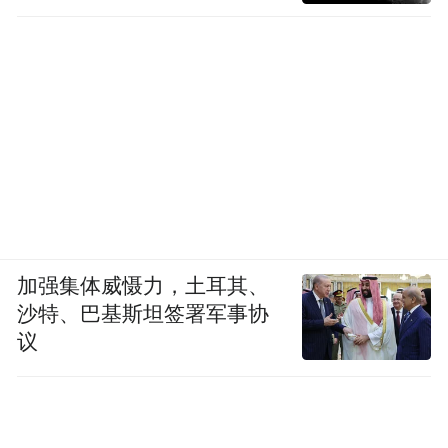
师从中国工艺美术大师陈文增，深得真传，
是陈大师的得意弟子。当代实力派书法家。
先后组织曲阳县晋市、晋省书法展，并多次
成功举办个人书法展。作品被英国友人大
卫、驻华大使索丽泰夫人等多家收藏。
2011年1月，举办渠英辉书法作品展暨慈善义
捐活动，所得善款捐助学生23人，被誉为“慈
善艺术家”。2011年8月澳中建交四十周年书
加强集体威慑力，土耳其、
画展金奖，10月中山文博园杯书画赛银奖，
沙特、巴基斯坦签署军事协
2014年9月书法刻字作品入选全国第十届书法
议
刻字展。2016年《万寿百福图》获省文博会
金奖。2017年6月举办陈文增诗抄书法作品邀
请展，并主编作品集由中国书协杂志出版社