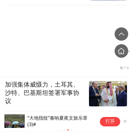
加强集体威慑力，土耳其、
沙特、巴基斯坦签署军事协
议
“大地指纹”奏响夏夜文旅乐章
打开
(3)#