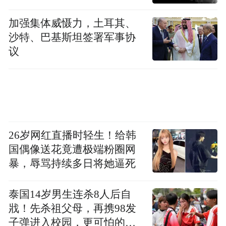
寿各字均为异体，篆隶搭配，吉祥得体。寿
加强集体威慑力，土耳其、
字666字，寓意“长寿，一经展出引起了广泛
沙特、巴基斯坦签署军事协
关注。更为特别的是，渠老师为庆祝建党一
议
百周年而精心创作的《万寿百福图》精简
版，这幅作品长6.8 米，宽0.38米，其最大的
特点就是666个“寿”字每字均采用不同字体。
138个“福”字，寓意“一生发”。
26岁网红直播时轻生！给韩
国偶像送花竟遭极端粉圈网
暴，辱骂持续多日将她逼死
泰国14岁男生连杀8人后自
戕！先杀祖父母，再携98发
子弹进入校园，更可怕的细