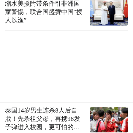
缩水美援附带条件引非洲国
家警惕，联合国盛赞中国“授
人以渔”
泰国14岁男生连杀8人后自
戕！先杀祖父母，再携98发
子弹进入校园，更可怕的细