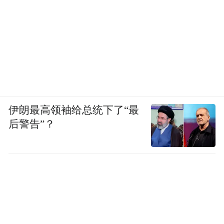
福寿安康，中华民族万年长青，红色江山薪
火相传，该长卷推出后深受好评。目前，
《万寿百福图》己在国家版权局申请了版权
保护，作为礼品，己广泛流传，价值可期，
多人收藏。
中国著名书法家、评论家赵铁信先生对渠英
伊朗最高领袖给总统下了“最
辉老师的作品给予了高度评价，称其“诗文书
后警告”？
画春秋度，才情豪气意趣生”。这不仅是对渠
老师作品的肯定，更是对其艺术才华和深厚
功底的赞誉。