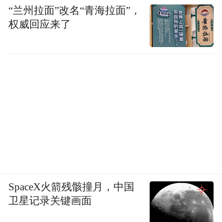
“兰州拉面”改名“青海拉面”，
《一月二十二夜忆初中老师渠英辉深汕三日
权威回应来了
行有感》：
“燕赵儿女师生情，三十八载粤相逢；美味佳
肴凤凰山，珍馐玉盘浊酒浓；挥毫洒洒云台
寺，泉水淙淙赤河红；书尽华辉英雄色，高
飘墨香伴月明。”
链接——
附：渠英辉简介
SpaceX火箭残骸撞月，中国
河北恒阳书院院长，国家一级美术师，中华
卫星记录关键画面
诗词学会会员，东方艺术天地首席顾问。他