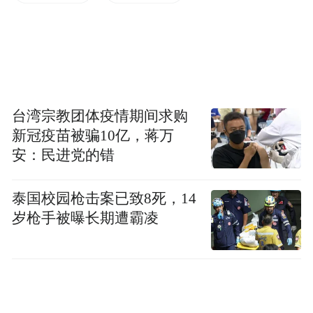
台湾宗教团体疫情期间求购
渠英辉老师（右）接受采访
新冠疫苗被骗10亿，蒋万
安：民进党的错
在深汕，凤凰网深圳采访了渠英辉老师。
泰国校园枪击案已致8死，14
渠老师是当代定瓷陶瓷大师、中国著名工艺
岁枪手被曝长期遭霸凌
美术大师陈文增的弟子。定瓷为中国宋代五
大名窖之一，产地在河北省保定市曲阳县，
而渠老师的故乡正是这里。师从名师多年，
渠老师深得真传，不仅在陶瓷和工艺美术领