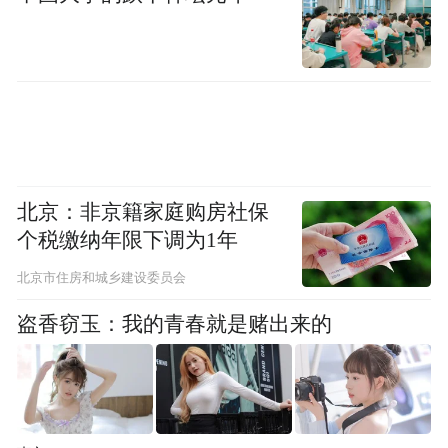
北京：非京籍家庭购房社保
个税缴纳年限下调为1年
北京市住房和城乡建设委员会
渠英辉老师对传统文化艺术精神有着深刻而
独到的理解，多年来临池不辍，在汲取中国
盗香窃玉：我的青春就是赌出来的
传统书法精髓的基础上，又兼容并蓄，善于
出新，将个人的艺术追求与当今的文化发展
相结合，形成了个人独特的书法艺术风格。