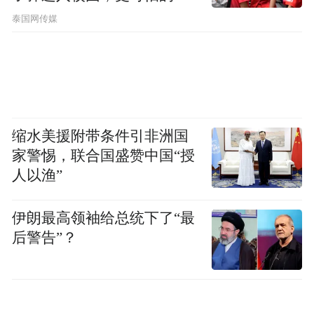
节公布了
泰国网传媒
缩水美援附带条件引非洲国
家警惕，联合国盛赞中国“授
人以渔”
伊朗最高领袖给总统下了“最
后警告”？
《万寿百福图》书法长卷款式新颖，书写精
湛，色调明快，布白和谐。这幅作品寓示着