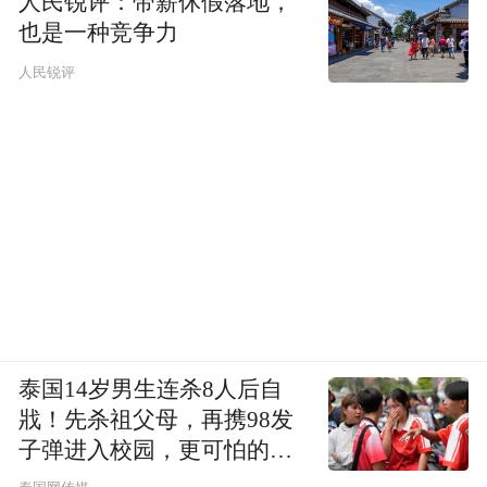
人民锐评：带薪休假落地，
扬帆东风舟。
也是一种竞争力
人民锐评
比亚迪，销六洲。
帆板马术竞上游。
文旅共筹谋。
泰国14岁男生连杀8人后自
戕！先杀祖父母，再携98发
子弹进入校园，更可怕的细
节公布了