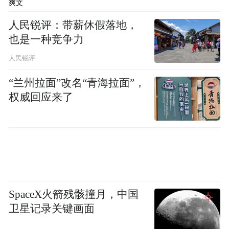
其书法作品笔法精妙，清新刚健，大气豪
爽文
放，有神采飞扬之美，令人赏心悦目
人民锐评：带薪休假落地，
也是一种竞争力
人民锐评
“兰州拉面”改名“青海拉面”，
权威回应来了
，
2011年11月举行的中国曲阳第六届雕刻艺术
节上，渠英辉老师展示了一幅令人叹为观止
的书法作品《万寿百福图》。此作品长2999
SpaceX火箭残骸撞月，中国
厘米，宽46.6厘米，“寿”字均为不同字体。开
卫星记录关键画面
卷五个字“万寿百福图”，寓意五福临门，福